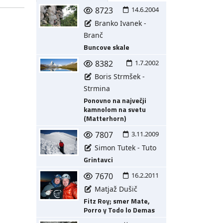
8723
14.6.2004
Branko Ivanek -
Branč
Buncove skale
8382
1.7.2002
Boris Strmšek -
Strmina
Ponovno na največji
kamnolom na svetu
(Matterhorn)
7807
3.11.2009
Simon Tutek - Tuto
Grintavci
7670
16.2.2011
Matjaž Dušič
Fitz Roy; smer Mate,
Porro y Todo lo Demas