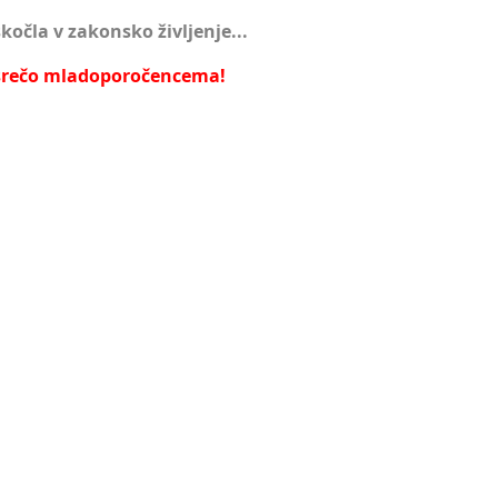
skočla v zakonsko življenje...
srečo mladoporočencema!