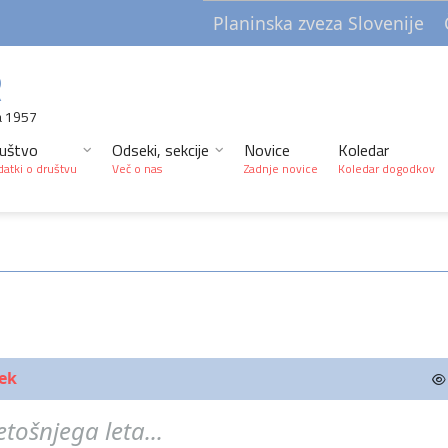
Planinska zveza Slovenije
R
a 1957
uštvo
Odseki, sekcije
Novice
Koledar
atki o društvu
Več o nas
Zadnje novice
Koledar dogodkov
ek
tošnjega leta...