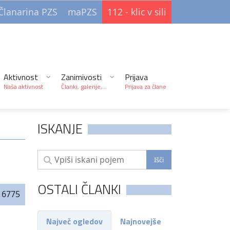
Članarina PZS
maPZS
112 - klic v sili
Aktivnost
Zanimivosti
Prijava
Naša aktivnost
Članki, galerije,...
Prijava za člane
ISKANJE
OSTALI ČLANKI
6775
Največ ogledov
Najnovejše