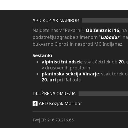
APD KOZJAK MARIBOR
Najdete nas v "Pekarni",
Ob železnici 16
, na
podstrešju zgradbe z imenom "
Lubadar
" n
bukvarno Ciproš in nasproti MC Indijanez.
Sestanki
alpinistični odsek
: vsak četrtek ob
20. 
v društvenih prostorih
planinska sekcija Vinarje
: vsak torek 
20. uri
pri Rafkotu
DRUŽBENA OMREŽJA
APD Kozjak Maribor
Tvoj IP: 216.73.216.65