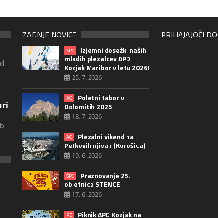
ZADNJE NOVICE
PRIHAJAJOČI D
Izjemni dosežki naših
ŠPO
mladih plezalcev APD
ad
Kozjak Maribor v letu 2026!
25. 7. 2026
Poletni tabor v
AO
uri
Dolomitih 2026
18. 7. 2026
ob
Plezalni vikend na
AO
Petkovih njivah (Korošica)
19. 6. 2026
Praznovanje 25.
ŠPO
obletnice STENCE
17. 6. 2026
Piknik APD Kozjak na
PD