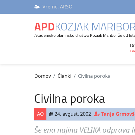
Vreme: ARSO
APD
KOZJAK MARIBO
Akademsko planinsko društvo Kozjak Maribor že od let
Dr
Pod
Domov
Članki
Civilna poroka
Civilna poroka
AO
24. avgust, 2002
Tanja Grmovš
Še ena najina VELIKA odprava le