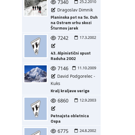
7340
25.2.2010
Dragoslav Dimnik
Planinska pot na Sv. Duh
na Ostrem vrhu skozi
Šturmov jarek
7242
17.3.2002
43. Alpinistični spust
Raduha 2002
7146
11.10.2009
David Podgorelec -
Kuks
Kralj kraljeve verige
6860
12.9.2003
Petnajsta obletnica
Ospa
6775
24.8.2002