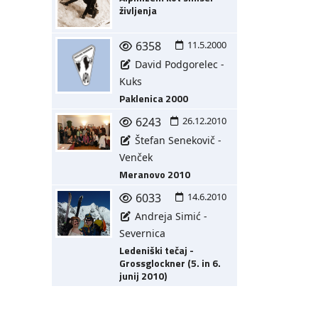
življenja
6358
11.5.2000
David Podgorelec -
Kuks
Paklenica 2000
6243
26.12.2010
Štefan Senekovič -
Venček
Meranovo 2010
6033
14.6.2010
Andreja Simić -
Severnica
Ledeniški tečaj -
Grossglockner (5. in 6.
junij 2010)