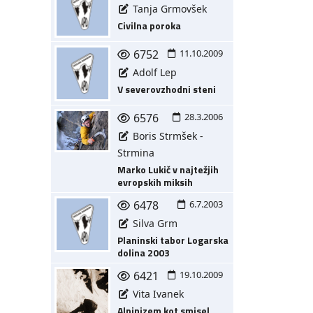
Tanja Grmovšek
Civilna poroka
6752
11.10.2009
Adolf Lep
V severovzhodni steni
6576
28.3.2006
Boris Strmšek -
Strmina
Marko Lukič v najtežjih
evropskih miksih
6478
6.7.2003
Silva Grm
Planinski tabor Logarska
dolina 2003
6421
19.10.2009
Vita Ivanek
Alpinizem kot smisel