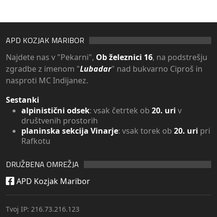
APD KOZJAK MARIBOR
Najdete nas v "Pekarni",
Ob železnici 16
, na podstrešju
zgradbe z imenom "
Lubadar
" nad bukvarno Ciproš in
nasproti MC Indijanez.
Sestanki
alpinistični odsek
: vsak četrtek ob
20. uri
v
društvenih prostorih
planinska sekcija Vinarje
: vsak torek ob
20. uri
pri
Rafkotu
DRUŽBENA OMREŽJA
APD Kozjak Maribor
Tvoj IP: 216.73.216.123