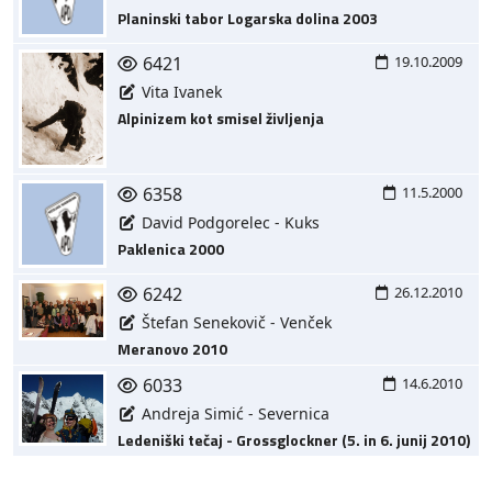
Planinski tabor Logarska dolina 2003
6421
19.10.2009
Vita Ivanek
Alpinizem kot smisel življenja
6358
11.5.2000
David Podgorelec - Kuks
Paklenica 2000
6242
26.12.2010
Štefan Senekovič - Venček
Meranovo 2010
6033
14.6.2010
Andreja Simić - Severnica
Ledeniški tečaj - Grossglockner (5. in 6. junij 2010)