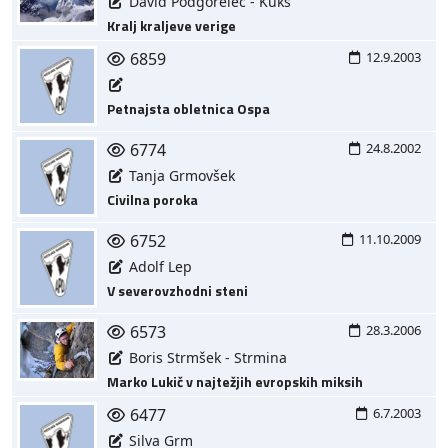
David Podgorelec - Kuks
Kralj kraljeve verige
6859
12.9.2003
Petnajsta obletnica Ospa
6774
24.8.2002
Tanja Grmovšek
Civilna poroka
6752
11.10.2009
Adolf Lep
V severovzhodni steni
6573
28.3.2006
Boris Strmšek - Strmina
Marko Lukič v najtežjih evropskih miksih
6477
6.7.2003
Silva Grm