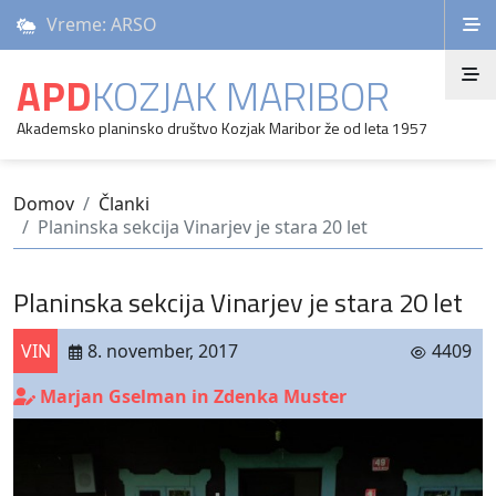
Vreme: ARSO
APD
KOZJAK MARIBOR
Akademsko planinsko društvo Kozjak Maribor že od leta 1957
Domov
Članki
Planinska sekcija Vinarjev je stara 20 let
Planinska sekcija Vinarjev je stara 20 let
VIN
8. november, 2017
4409
Marjan Gselman in Zdenka Muster