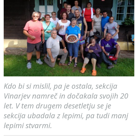
Kdo bi si mislil, pa je ostala, sekcija
Vinarjev namreč in dočakala svojih 20
let. V tem drugem desetletju se je
sekcija ubadala z lepimi, pa tudi manj
lepimi stvarmi.