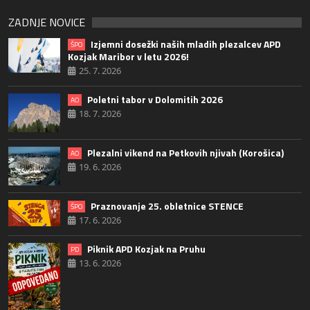
ZADNJE NOVICE
Izjemni dosežki naših mladih plezalcev APD
ŠPO
Kozjak Maribor v letu 2026!
25. 7. 2026
Poletni tabor v Dolomitih 2026
AO
18. 7. 2026
Plezalni vikend na Petkovih njivah (Korošica)
AO
19. 6. 2026
Praznovanje 25. obletnice STENCE
ŠPO
17. 6. 2026
Piknik APD Kozjak na Pruhu
PD
13. 6. 2026