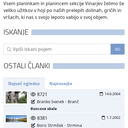
Vsem planinkam in planincem sekcije Vinarjev želimo še
veliko užitkov v hoji po naših prelepih dolinah, gričih in
vršacih, ki nas s svojo lepoto vabijo v svoj objem.
ISKANJE
OSTALI ČLANKI
Največ ogledov
Najnovejše
8721
14.6.2004
Branko Ivanek - Branč
Buncove skale
8381
1.7.2002
Boris Strmšek - Strmina