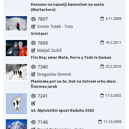
Ponovno na največji kamnolom na svetu
(Matterhorn)
7807
3.11.2009
Simon Tutek - Tuto
Grintavci
7669
16.2.2011
Matjaž Dušič
Fitz Roy; smer Mate, Porro y Todo lo Demas
7340
25.2.2010
Dragoslav Dimnik
Planinska pot na Sv. Duh na Ostrem vrhu skozi
Šturmov jarek
7241
17.3.2002
43. Alpinistični spust Raduha 2002
7146
11.10.2009