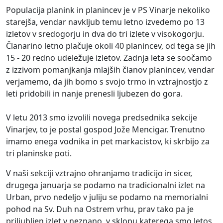
Populacija planink in planincev je v PS Vinarje nekoliko
starejša, vendar navkljub temu letno izvedemo po 13
izletov v sredogorju in dva do tri izlete v visokogorju.
Članarino letno plačuje okoli 40 planincev, od tega se jih
15 - 20 redno udeležuje izletov. Zadnja leta se soočamo
z izzivom pomanjkanja mlajših članov planincev, vendar
verjamemo, da jih bomo s svojo trmo in vztrajnostjo z
leti pridobili in nanje prenesli ljubezen do gora.
V letu 2013 smo izvolili novega predsednika sekcije
Vinarjev, to je postal gospod Jože Mencigar. Trenutno
imamo enega vodnika in pet markacistov, ki skrbijo za
tri planinske poti.
V naši sekciji vztrajno ohranjamo tradicijo in sicer,
drugega januarja se podamo na tradicionalni izlet na
Urban, prvo nedeljo v juliju se podamo na memorialni
pohod na Sv. Duh na Ostrem vrhu, prav tako pa je
priljubljen izlet v neznano, v sklopu katerega smo letos