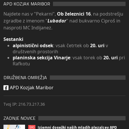
APD KOZJAK MARIBOR
Najdete nas v "Pekarni",
Ob železnici 16
, na podstrešju
zgradbe z imenom "
Lubadar
" nad bukvarno Ciproš in
nasproti MC Indijanez.
Sestanki
alpinistični odsek
: vsak četrtek ob
20. uri
v
društvenih prostorih
planinska sekcija Vinarje
: vsak torek ob
20. uri
pri
Rafkotu
DRUŽBENA OMREŽJA
APD Kozjak Maribor
Tvoj IP: 216.73.217.36
ZADNJE NOVICE
Izjemni dosežki naših mladih plezalcev APD
ŠPO