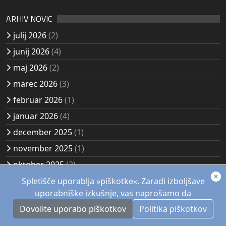
ARHIV NOVIC
julij 2026
(2)
junij 2026
(4)
maj 2026
(2)
marec 2026
(3)
februar 2026
(1)
januar 2026
(4)
december 2025
(1)
november 2025
(1)
oktober 2025
(2)
avgust 2025
(2)
Spletišče uporablja »piškotke«. Zaradi izboljšave
uporabniške izkušnje, vas naprošamo da
Dovolite uporabo piškotkov
Politika piškotkov
© 1957 - 2026, Akademsko planinsko društvo Kozjak