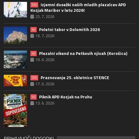
Izjemni dosežki naših mladih plezalcev APD
ŠPO
Kozjak Maribor v letu 2026!
25. 7. 2026
Poletni tabor v Dolomitih 2026
AO
18. 7. 2026
Plezalni vikend na Petkovih njivah (Korošica)
AO
19. 6. 2026
Praznovanje 25. obletnice STENCE
ŠPO
17. 6. 2026
Piknik APD Kozjak na Pruhu
PD
13. 6. 2026
PRIHAJAJOČI DOGODKI