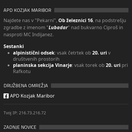
APD KOZJAK MARIBOR
Najdete nas v "Pekarni",
Ob železnici 16
, na podstrešju
zgradbe z imenom "
Lubadar
" nad bukvarno Ciproš in
nasproti MC Indijanez.
Sestanki
alpinistični odsek
: vsak četrtek ob
20. uri
v
društvenih prostorih
planinska sekcija Vinarje
: vsak torek ob
20. uri
pri
Rafkotu
DRUŽBENA OMREŽJA
APD Kozjak Maribor
Tvoj IP: 216.73.216.72
ZADNJE NOVICE