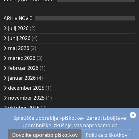
ARHIV NOVIC
julij 2026
(2)
junij 2026
(4)
maj 2026
(2)
marec 2026
(3)
februar 2026
(1)
januar 2026
(4)
december 2025
(1)
november 2025
(1)
oktober 2025
(2)
avgust 2025
(2)
Spletišče uporablja »piškotke«. Zaradi izboljšave
uporabniške izkušnje, vas naprošamo da
Dovolite uporabo piškotkov
Politika piškotkov