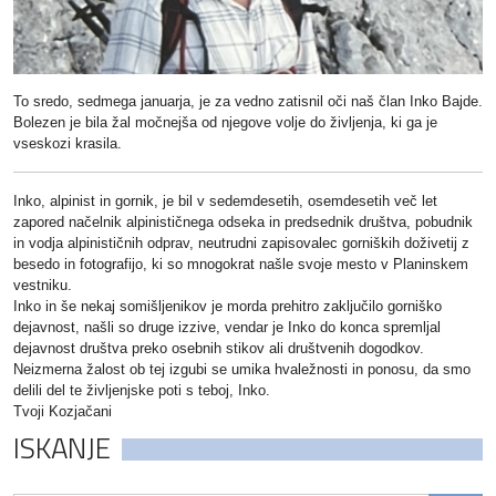
To sredo, sedmega januarja, je za vedno zatisnil oči naš član Inko Bajde.
Bolezen je bila žal močnejša od njegove volje do življenja, ki ga je
vseskozi krasila.
Inko, alpinist in gornik, je bil v sedemdesetih, osemdesetih več let
zapored načelnik alpinističnega odseka in predsednik društva, pobudnik
in vodja alpinističnih odprav, neutrudni zapisovalec gorniških doživetij z
besedo in fotografijo, ki so mnogokrat našle svoje mesto v Planinskem
vestniku.
Inko in še nekaj somišljenikov je morda prehitro zaključilo gorniško
dejavnost, našli so druge izzive, vendar je Inko do konca spremljal
dejavnost društva preko osebnih stikov ali društvenih dogodkov.
Neizmerna žalost ob tej izgubi se umika hvaležnosti in ponosu, da smo
delili del te življenjske poti s teboj, Inko.
Tvoji Kozjačani
ISKANJE