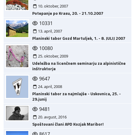
10. oktober, 2007
Potepanje po Krasu, 20. - 21.10.2007
10331
13. april, 2007
Planinski tabor Gozd Martuljek, 1. - 8. JULIJ 2007
10080
25. oktober, 2009
Udeležba na licenčnem seminarju za alpinistične
inštruktorje
9647
24. april, 2008
Planinski tabor za najmlajše - Uskovnica, 25. -
29.junij
9481
20. avgust, 2016
Spoštovani člani APD Kozjak Maribor!
8617