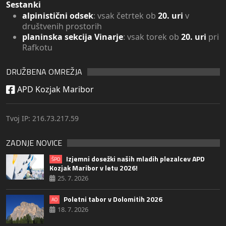
Sestanki
alpinistični odsek
: vsak četrtek ob
20. uri
v
društvenih prostorih
planinska sekcija Vinarje
: vsak torek ob
20. uri
pri
Rafkotu
DRUŽBENA OMREŽJA
APD Kozjak Maribor
Tvoj IP: 216.73.217.59
ZADNJE NOVICE
Izjemni dosežki naših mladih plezalcev APD
ŠPO
Kozjak Maribor v letu 2026!
25. 7. 2026
Poletni tabor v Dolomitih 2026
AO
18. 7. 2026