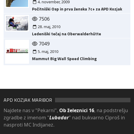
4. november, 2009
Počitniški Osp in prva ženska 7c+ za APD Kozjak
7506
28. maj, 2010
Ledeniški tečaj na Oberwalderhütte
7049
5. maj, 2010
Mammut Big Wall Speed Climbing
APD KOZJAK MARIBOR
Najdete nas v "Pekarni",
Ob železnici 16
, na podstrešju
zgradbe z imenom "
Lubadar
" nad bukvarno Ciproš in
nasproti MC Indijanez.