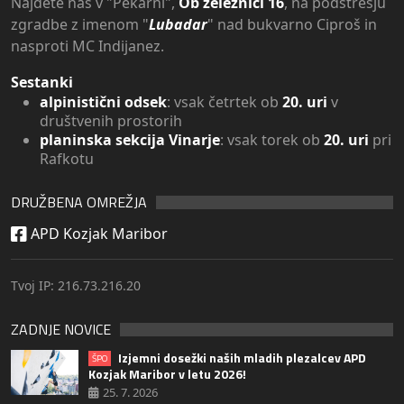
Najdete nas v "Pekarni",
Ob železnici 16
, na podstrešju
zgradbe z imenom "
Lubadar
" nad bukvarno Ciproš in
nasproti MC Indijanez.
Sestanki
alpinistični odsek
: vsak četrtek ob
20. uri
v
društvenih prostorih
planinska sekcija Vinarje
: vsak torek ob
20. uri
pri
Rafkotu
DRUŽBENA OMREŽJA
APD Kozjak Maribor
Tvoj IP: 216.73.216.20
ZADNJE NOVICE
Izjemni dosežki naših mladih plezalcev APD
ŠPO
Kozjak Maribor v letu 2026!
25. 7. 2026