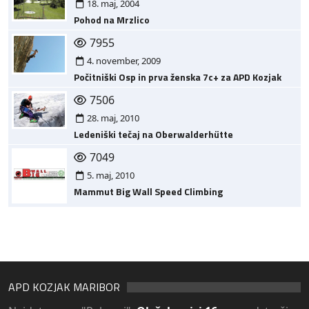
18. maj, 2004
Pohod na Mrzlico
7955
4. november, 2009
Počitniški Osp in prva ženska 7c+ za APD Kozjak
7506
28. maj, 2010
Ledeniški tečaj na Oberwalderhütte
7049
5. maj, 2010
Mammut Big Wall Speed Climbing
APD KOZJAK MARIBOR