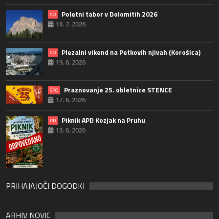
Poletni tabor v Dolomitih 2026
AO
18. 7. 2026
Plezalni vikend na Petkovih njivah (Korošica)
AO
19. 6. 2026
Praznovanje 25. obletnice STENCE
ŠPO
17. 6. 2026
Piknik APD Kozjak na Pruhu
PD
13. 6. 2026
PRIHAJAJOČI DOGODKI
ARHIV NOVIC