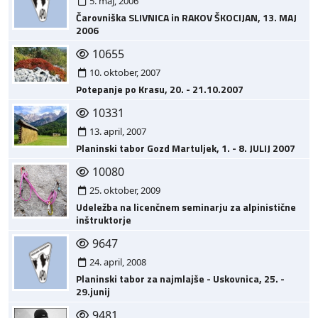
5. maj, 2006
Čarovniška SLIVNICA in RAKOV ŠKOCIJAN, 13. MAJ
2006
10655
10. oktober, 2007
Potepanje po Krasu, 20. - 21.10.2007
10331
13. april, 2007
Planinski tabor Gozd Martuljek, 1. - 8. JULIJ 2007
10080
25. oktober, 2009
Udeležba na licenčnem seminarju za alpinistične
inštruktorje
9647
24. april, 2008
Planinski tabor za najmlajše - Uskovnica, 25. -
29.junij
9481