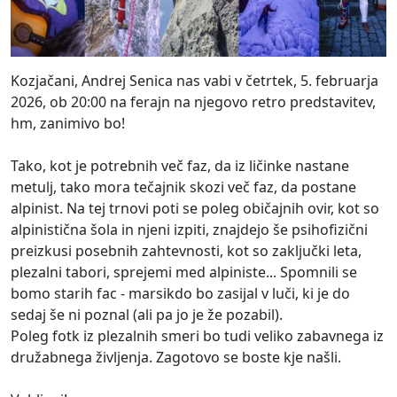
Kozjačani, Andrej Senica nas vabi v četrtek, 5. februarja
2026, ob 20:00 na ferajn na njegovo retro predstavitev,
hm, zanimivo bo!
Tako, kot je potrebnih več faz, da iz ličinke nastane
metulj, tako mora tečajnik skozi več faz, da postane
alpinist. Na tej trnovi poti se poleg običajnih ovir, kot so
alpinistična šola in njeni izpiti, znajdejo še psihofizični
preizkusi posebnih zahtevnosti, kot so zaključki leta,
plezalni tabori, sprejemi med alpiniste... Spomnili se
bomo starih fac - marsikdo bo zasijal v luči, ki je do
sedaj še ni poznal (ali pa jo je že pozabil).
Poleg fotk iz plezalnih smeri bo tudi veliko zabavnega iz
družabnega življenja. Zagotovo se boste kje našli.