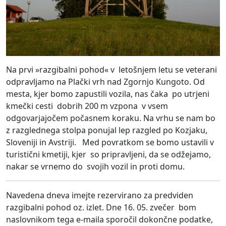
Na prvi »razgibalni pohod« v letošnjem letu se veterani
odpravljamo na Plački vrh nad Zgornjo Kungoto. Od
mesta, kjer bomo zapustili vozila, nas čaka po utrjeni
kmečki cesti dobrih 200 m vzpona v vsem
odgovarjajočem počasnem koraku. Na vrhu se nam bo
z razglednega stolpa ponujal lep razgled po Kozjaku,
Sloveniji in Avstriji. Med povratkom se bomo ustavili v
turistični kmetiji, kjer so pripravljeni, da se odžejamo,
nakar se vrnemo do svojih vozil in proti domu.
Navedena dneva imejte rezervirano za predviden
razgibalni pohod oz. izlet. Dne 16. 05. zvečer bom
naslovnikom tega e-maila sporočil dokončne podatke,