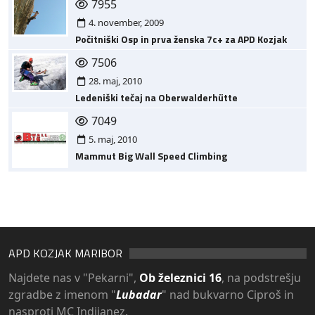
7955
4. november, 2009
Počitniški Osp in prva ženska 7c+ za APD Kozjak
7506
28. maj, 2010
Ledeniški tečaj na Oberwalderhütte
7049
5. maj, 2010
Mammut Big Wall Speed Climbing
APD KOZJAK MARIBOR
Najdete nas v "Pekarni",
Ob železnici 16
, na podstrešju
zgradbe z imenom "
Lubadar
" nad bukvarno Ciproš in
nasproti MC Indijanez.