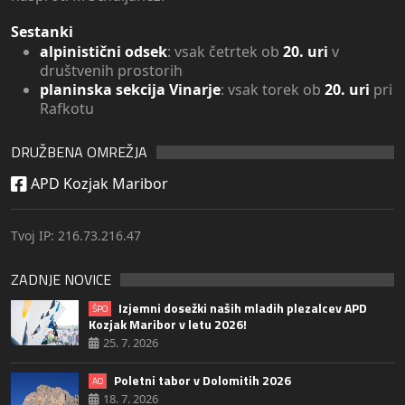
Sestanki
alpinistični odsek
: vsak četrtek ob
20. uri
v
društvenih prostorih
planinska sekcija Vinarje
: vsak torek ob
20. uri
pri
Rafkotu
DRUŽBENA OMREŽJA
APD Kozjak Maribor
Tvoj IP: 216.73.216.47
ZADNJE NOVICE
Izjemni dosežki naših mladih plezalcev APD
ŠPO
Kozjak Maribor v letu 2026!
25. 7. 2026
Poletni tabor v Dolomitih 2026
AO
18. 7. 2026