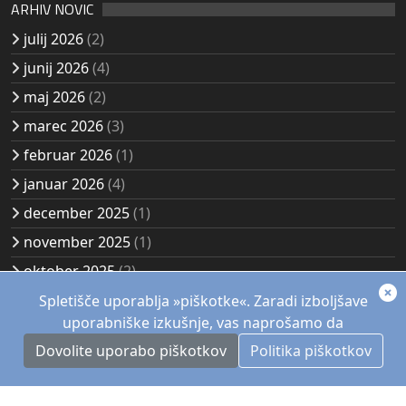
ARHIV NOVIC
julij 2026
(2)
junij 2026
(4)
maj 2026
(2)
marec 2026
(3)
februar 2026
(1)
januar 2026
(4)
december 2025
(1)
november 2025
(1)
oktober 2025
(2)
avgust 2025
(2)
Spletišče uporablja »piškotke«. Zaradi izboljšave
uporabniške izkušnje, vas naprošamo da
Dovolite uporabo piškotkov
Politika piškotkov
© 1957 - 2026, Akademsko planinsko društvo Kozjak
Maribor. Vse pravice pridržane.