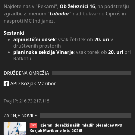
Najdete nas v "Pekarni",
Ob železnici 16
, na podstrešju
zgradbe z imenom "
Lubadar
" nad bukvarno Ciproš in
nasproti MC Indijanez.
Sestanki
alpinistični odsek
: vsak četrtek ob
20. uri
v
društvenih prostorih
planinska sekcija Vinarje
: vsak torek ob
20. uri
pri
Rafkotu
DRUŽBENA OMREŽJA
APD Kozjak Maribor
Tvoj IP: 216.73.217.115
ZADNJE NOVICE
Izjemni dosežki naših mladih plezalcev APD
ŠPO
Kozjak Maribor v letu 2026!