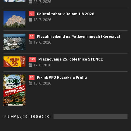
25. 7. 2026
Poletni tabor v Dolomitih 2026
AO
18. 7. 2026
Plezalni vikend na Petkovih njivah (Korošica)
AO
19. 6. 2026
Praznovanje 25. obletnice STENCE
ŠPO
17. 6. 2026
Piknik APD Kozjak na Pruhu
PD
13. 6. 2026
PRIHAJAJOČI DOGODKI