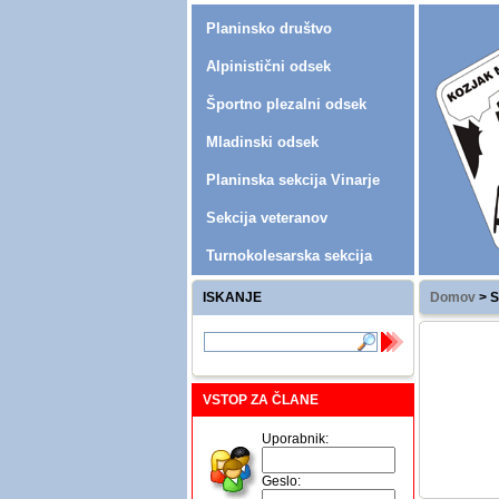
Planinsko društvo
Alpinistični odsek
Športno plezalni odsek
Mladinski odsek
Planinska sekcija Vinarje
Sekcija veteranov
Turnokolesarska sekcija
ISKANJE
Domov
>
S
VSTOP ZA ČLANE
Uporabnik:
Geslo: