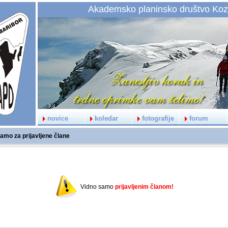
Akademsko planinsko društvo Koz
novice
koledar
fotografije
forum
amo za prijavljene člane
Vidno samo
prijavljenim članom!