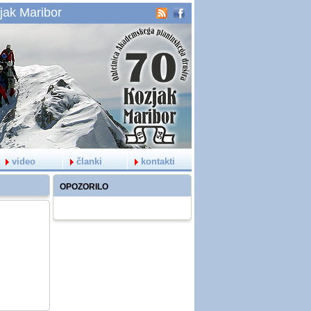
jak Maribor
video
članki
kontakti
OPOZORILO