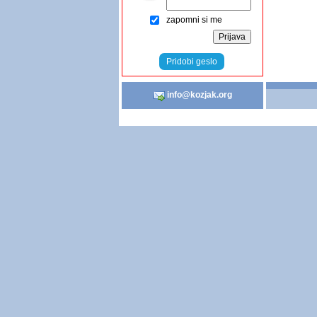
zapomni si me
Pridobi geslo
info@kozjak.org