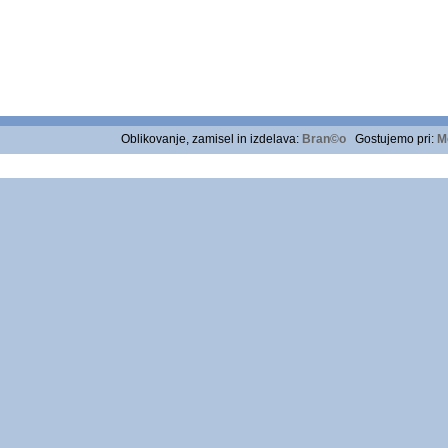
Oblikovanje, zamisel in izdelava:
Bran©o
Gostujemo pri:
M