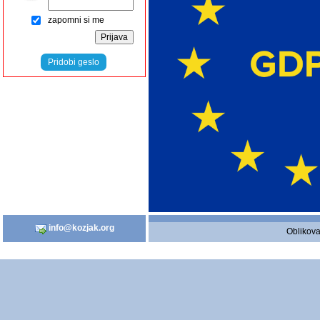
zapomni si me
Pridobi geslo
info@kozjak.org
Oblikova