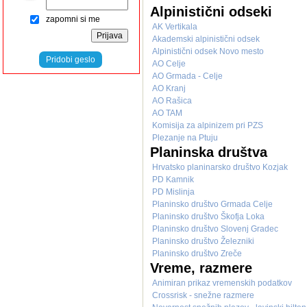
Alpinistični odseki
zapomni si me
AK Vertikala
Akademski alpinistični odsek
Alpinistični odsek Novo mesto
Pridobi geslo
AO Celje
AO Grmada - Celje
AO Kranj
AO Rašica
AO TAM
Komisija za alpinizem pri PZS
Plezanje na Ptuju
Planinska društva
Hrvatsko planinarsko društvo Kozjak
PD Kamnik
PD Mislinja
Planinsko društvo Grmada Celje
Planinsko društvo Škofja Loka
Planinsko društvo Slovenj Gradec
Planinsko društvo Železniki
Planinsko društvo Zreče
Vreme, razmere
Animiran prikaz vremenskih podatkov
Crossrisk - snežne razmere