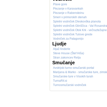
Plave gore
Plezanje v Karavankah
Plezanje v Rabensteinu
Smeri v primorskih stenah
Spletni vodniček Dleskovška planota
Spletni vodniček Glinščica - Val Rosandr
Spletni vodniček Otok Krk - večraztežajne
Spletni vodniček Tulove grede
Vodniček za Patagonijo
Ljudje
Aljaž Anderle
Steve House (Štef Hiša)
Stran zakoncev Relja
Smučanje
Avstrijski turno-smučarski portal
Marijana & Marko - smučarske ture, zimski 
Smučarske ture v Visokih turah
TurnaRit.si
Turnosmučarski vodniček