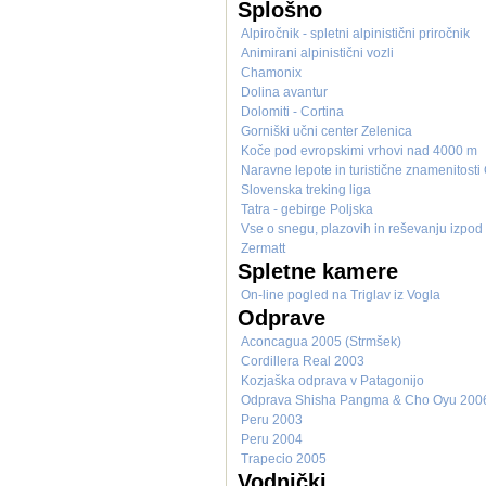
Splošno
Alpiročnik - spletni alpinistični priročnik
Animirani alpinistični vozli
Chamonix
Dolina avantur
Dolomiti - Cortina
Gorniški učni center Zelenica
Koče pod evropskimi vrhovi nad 4000 m
Naravne lepote in turistične znamenitosti
Slovenska treking liga
Tatra - gebirge Poljska
Vse o snegu, plazovih in reševanju izpod 
Zermatt
Spletne kamere
On-line pogled na Triglav iz Vogla
Odprave
Aconcagua 2005 (Strmšek)
Cordillera Real 2003
Kozjaška odprava v Patagonijo
Odprava Shisha Pangma & Cho Oyu 200
Peru 2003
Peru 2004
Trapecio 2005
Vodnički