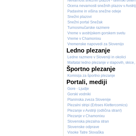
Nevarnost snežnih plazov - lavinski bilten
Ocena nevarnosti snežnih plazov v Avstrij
Padavine in višina snežne odeje
Snežni plazovi
Snežni portal Snežak
Turnosmučarske razmere
Vreme v avstrijskem gorskem svetu
Vreme v Chamonixu
Vremenske napovedi za Slovenijo
Ledno plezanje
Ledne razmere v Sloveniji in okolici
Maltatal ledno plezanje v slapovih, skice, z
Športno plezanje
Komisija za športno plezanje
Portali, mediji
Gore - Ljudje
Gorski vodniki
Planinska zveza Slovenije
Plezalni stripi (Erbses Klettercomics)
Plezanje v Avstriji (odlična stran!)
Plezanje v Chamonixu
Slovenska plezalna stran
Slovenske odprave
Visoke Tatre Slovaška