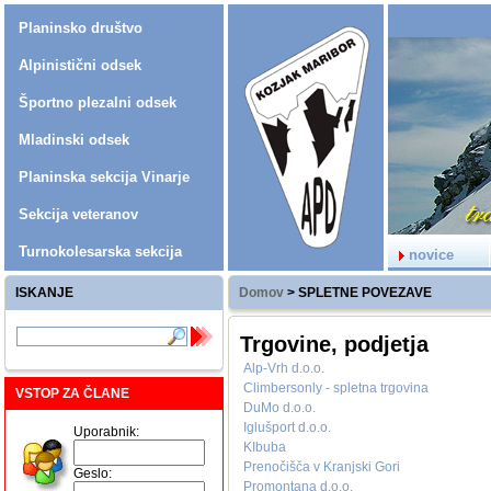
Planinsko društvo
Alpinistični odsek
Športno plezalni odsek
Mladinski odsek
Planinska sekcija Vinarje
Sekcija veteranov
Turnokolesarska sekcija
novice
ISKANJE
Domov
>
SPLETNE POVEZAVE
Trgovine, podjetja
Alp-Vrh d.o.o.
Climbersonly - spletna trgovina
VSTOP ZA ČLANE
DuMo d.o.o.
Iglušport d.o.o.
Uporabnik:
KIbuba
Prenočišča v Kranjski Gori
Geslo:
Promontana d.o.o.