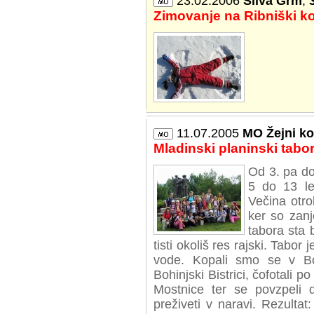
23.02.2006
Silva Grm
,
Zimovanje na Ribniški koči
11.07.2005
MO Žejni ko
Mladinski planinski tabo
Od 3. pa do 
5 do 13 let
Večina otro
ker so zan
tabora sta 
tisti okoliš res rajski. Tabor
vode. Kopali smo se v Boh
Bohinjski Bistrici, čofotali 
Mostnice ter se povzpeli d
preživeti v naravi. Rezulta