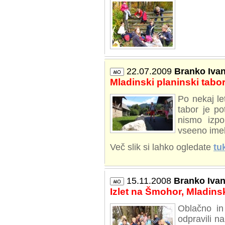
22.07.2009
Branko Iva
Mladinski planinski tabo
Po nekaj le
tabor je po
nismo izpo
vseeno imel
Več slik si lahko ogledate
tu
15.11.2008
Branko Iva
Izlet na Šmohor, Mladins
Oblačno in
odpravili n