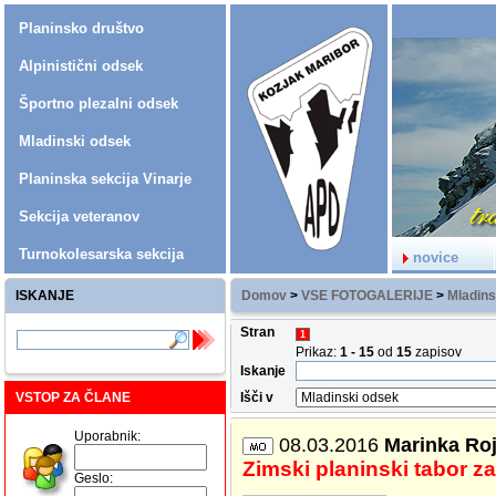
Planinsko društvo
Alpinistični odsek
Športno plezalni odsek
Mladinski odsek
Planinska sekcija Vinarje
Sekcija veteranov
Turnokolesarska sekcija
novice
ISKANJE
Domov
>
VSE FOTOGALERIJE
>
Mladins
Stran
1
Prikaz:
1 - 15
od
15
zapisov
Iskanje
VSTOP ZA ČLANE
Išči v
Uporabnik:
08.03.2016
Marinka Ro
Zimski planinski tabor z
Geslo: