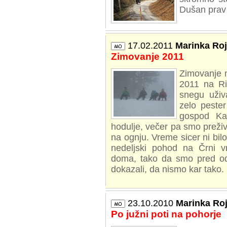
Dušan prav 
17.02.2011
Marinka Ro
Zimovanje 2011
Zimovanje n
2011 na Ri
snegu uživa
zelo peste
gospod Kar
hodulje, večer pa smo prežive
na ognju. Vreme sicer ni bilo
nedeljski pohod na Črni 
doma, tako da smo pred od
dokazali, da nismo kar tako. 
23.10.2010
Marinka Ro
Po južni poti na pohorje