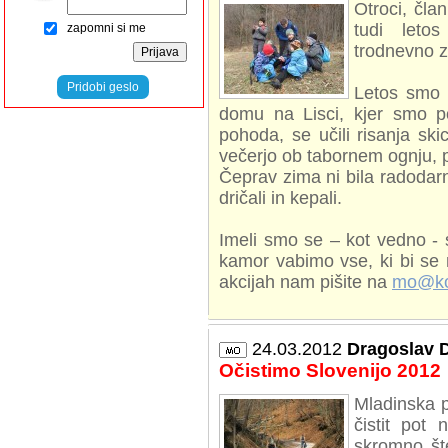
Otroci, čl
tudi leto
zapomni si me
trodnevno z
Pridobi geslo
Letos smo 
domu na Lisci, kjer smo po
pohoda, se učili risanja skic
večerjo ob tabornem ognju, p
Čeprav zima ni bila radodar
dričali in kepali.
Imeli smo se – kot vedno - 
kamor vabimo vse, ki bi se n
akcijah nam pišite na
mo@ko
24.03.2012
Dragoslav 
Očistimo Slovenijo 2012
Mladinska p
čistit pot
skromno št