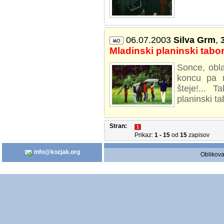
06.07.2003
Silva Grm
,
Mladinski planinski tabo
Sonce, obl
koncu pa n
šteje!... 
planinski t
Stran:
1
Prikaz:
1 - 15
od
15
zapisov
info@kozjak.org
Oblikova