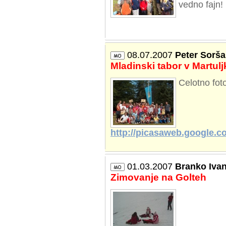
vedno fajn!
08.07.2007
Peter Sorša
Mladinski tabor v Martul
Celotno fot
http://picasaweb.google.c
01.03.2007
Branko Iva
Zimovanje na Golteh