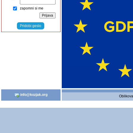
zapomni si me
Pridobi geslo
info@kozjak.org
Oblikova