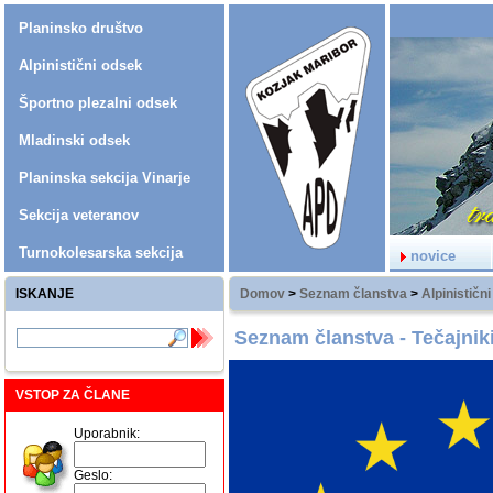
Planinsko društvo
Alpinistični odsek
Športno plezalni odsek
Mladinski odsek
Planinska sekcija Vinarje
Sekcija veteranov
Turnokolesarska sekcija
novice
ISKANJE
Domov
>
Seznam članstva
>
Alpinističn
Seznam članstva - Tečajnik
VSTOP ZA ČLANE
Uporabnik:
Geslo: