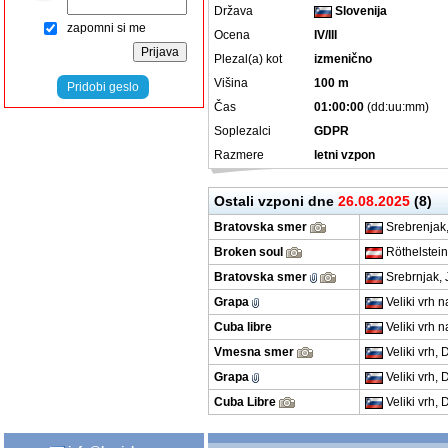
Država
Slovenija
zapomni si me
Ocena
IV/III
Plezal(a) kot
izmenično
Višina
100 m
Pridobi geslo
Čas
01:00:00
(dd:uu:mm)
Soplezalci
GDPR
Razmere
letni vzpon
Ostali vzponi dne
26.08.2025
(8)
Bratovska smer
Srebrenjak,
Broken soul
Röthelstein
Bratovska smer
Srebrnjak, J
Grapa
Veliki vrh 
Cuba libre
Veliki vrh 
Vmesna smer
Veliki vrh,
Grapa
Veliki vrh,
Cuba Libre
Veliki vrh,