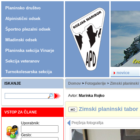
Planinsko društvo
Alpinistični odsek
Športno plezalni odsek
Mladinski odsek
Planinska sekcija Vinarje
Sekcija veteranov
Turnokolesarska sekcija
novice
ISKANJE
Domov
>
Fotogalerije
>
Zimski planinski
Avtor:
Marinka Rojko
Zimski planinski tabor
VSTOP ZA ČLANE
Prejšnja fotografija
Uporabnik:
Geslo: