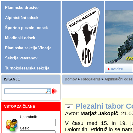
Planinsko društvo
Alpinistični odsek
Športno plezalni odsek
Mladinski odsek
Planinska sekcija Vinarje
Sekcija veteranov
Turnokolesarska sekcija
novice
ISKANJE
Domov
>
Fotogalerije
>
Alpinistični odse
Plezalni tabor C
VSTOP ZA ČLANE
Avtor:
Matjaž Jakopič
, 21.0
Uporabnik:
V času med 15. in 19. jul
Geslo:
Dolomitih. Pridružilo se na