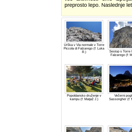
preprosto lepo. Naslednje let
Urška v Via normale v Torre
Piccola di Falzarego (f: Luka
Sestop s Torre P
R.)
Falzarego (f: M
Popoldansko druženje v
Večerni pog
kampu (f: Matjaž J.)
Sassongher (f: 