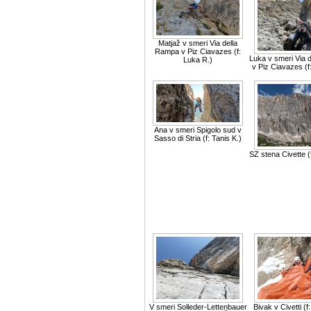
Matjaž v smeri Via della
Rampa v Piz Ciavazes (f:
Luka v smeri Via 
Luka R.)
v Piz Ciavazes (f:
Ana v smeri Spigolo sud v
Sasso di Stria (f: Tanis K.)
SZ stena Civette (
V smeri Solleder-Lettenbauer
Bivak v Civetti (f