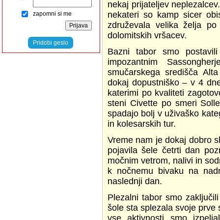
nekaj prijateljev neplezalce
nekateri so kamp sicer obi
zapomni si me
združevala velika želja po
dolomitskih vršacev.
Pridobi geslo
Bazni tabor smo postavil
impozantnim Sassongherj
smučarskega središča Alta 
dokaj dopustniško – v 4 dn
katerimi po kvaliteti zagot
steni Civette po smeri Soll
spadajo bolj v uživaško kateg
in kolesarskih tur.
Vreme nam je dokaj dobro slu
pojavila šele četrti dan p
močnim vetrom, nalivi in sodr
k nočnemu bivaku na nadmo
naslednji dan.
Plezalni tabor smo zaključili
šole sta splezala svoje prve
vse aktivnosti smo izpelj