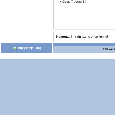
v Civetti (f: Jernej Ž.)
Komentarji
- vidni samo prijavljenim!
info@kozjak.org
Oblikova